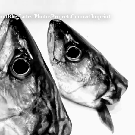
out
Blog
Latest
Photos
Projects
Connect
Imprint