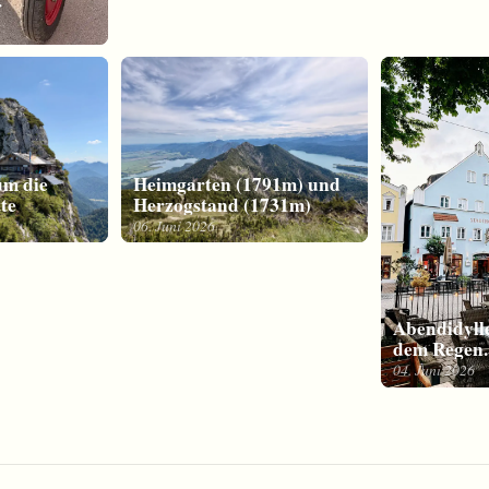
r
 die
Heimgarten (1791m) und
te
Herzogstand (1731m)
06. Juni 2026
Abendidyll
dem Regen.
04. Juni 2026