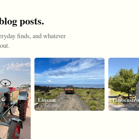
blog posts.
veryday finds, and whatever
out.
Einsam
Taubenstei
18. Juli 2026
04. Juli 2026