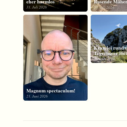
eher harmlos
Rasende Mähe
31. Juli 2026
25. Juli 2026
Kraxelei rund um
Tegernseer Hüt
20. Juni 2026
Magnum spectaculum!
21. Juni 2026