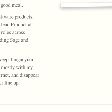
a good meal.
oftware products,
 lead Product at
 roles across
uding Sage and
 keep Tanganyika
os mostly with my
ernet, and disappear
r line up.