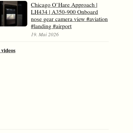
Chicago O’Hare Approach |
LH434 | A350-900 Onboard
nose gear camera view #aviation
#landing #airport
19. Mai 2026
 videos