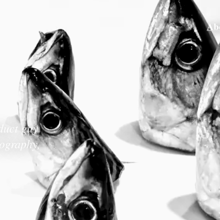
Ab
duct guy
tography,