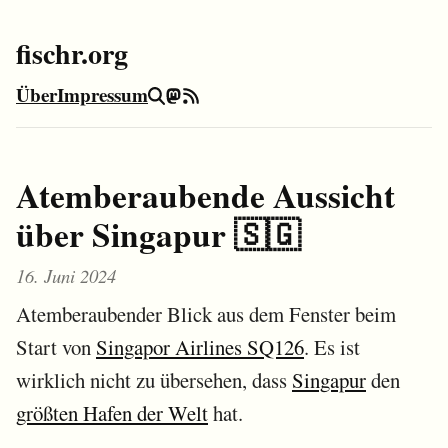
fischr.org
Über
Impressum
Suche
Mastodon
RSS-Feed
Atemberaubende Aussicht
über Singapur 🇸🇬
16. Juni 2024
Atemberaubender Blick aus dem Fenster beim
Start von
Singapor Airlines SQ126
. Es ist
wirklich nicht zu übersehen, dass
Singapur
den
größten Hafen der Welt
hat.