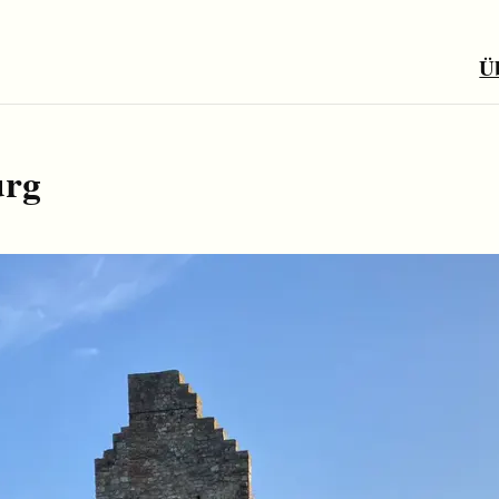
Ü
urg