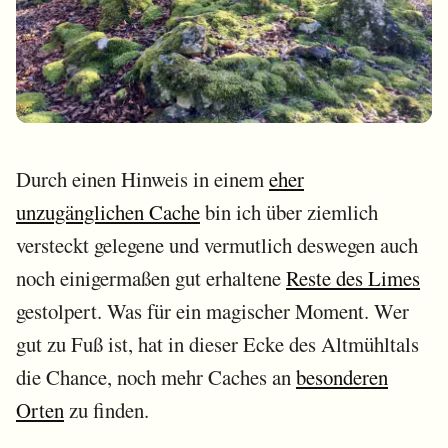
Durch einen Hinweis in einem
eher
unzugänglichen Cache
bin ich über ziemlich
versteckt gelegene und vermutlich deswegen auch
noch einigermaßen gut erhaltene
Reste des Limes
gestolpert. Was für ein magischer Moment. Wer
gut zu Fuß ist, hat in dieser Ecke des Altmühltals
die Chance, noch mehr Caches an
besonderen
Orten
zu finden.