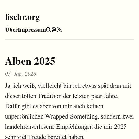
fischr.org
Über
Impressum
Suche
Mastodon
RSS-Feed
Alben 2025
05. Jan. 2026
Ja, ich weiß, vielleicht bin ich etwas spät dran mit
dieser
tollen
Tradition
der
letzten
paar
Jahre
.
Dafür gibt es aber von mir auch keinen
unpersönlichen Wrapped-Something, sondern zwei
hand
ohrenverlesene Empfehlungen die mir 2025
sehr viel Freude bereitet haben.